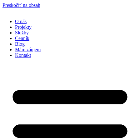
Preskočiť na obsah
O nás
Projekty
Služby
Cenník
Blog
Mám záujem
Kontakt