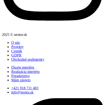
2025 © nestor.sk
O nás
Projekty
Cenník
GDPR
Obchodné podmienky
Dizajn interiéru
Realizácia interiéru
Poradenstvo
Mám záujem
+421 918 711 483
info@nestor.sk