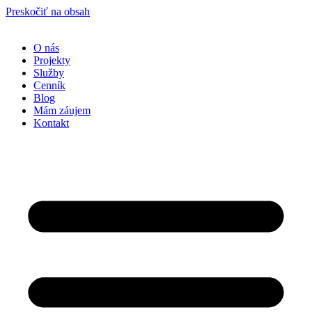
Preskočiť na obsah
O nás
Projekty
Služby
Cenník
Blog
Mám záujem
Kontakt