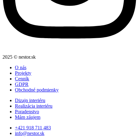
2025 © nestor.sk
O nás
Projekty
Cenník
GDPR
Obchodné podmienky
Dizajn interiéru
Realizácia interiéru
Poradenstvo
Mám záujem
+421 918 711 483
info@nestor.sk